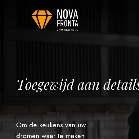
T
o
e
g
e
w
i
j
d
a
a
n
d
e
t
a
i
l
Om de keukens van uw
dromen waar te maken