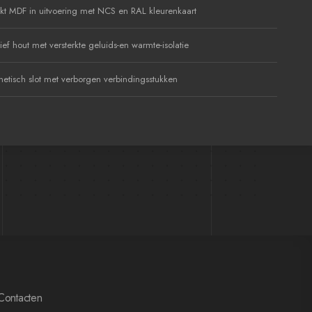
kt MDF in uitvoering met NCS en RAL kleurenkaart
ef hout met versterkte geluids-en warmte-isolatie
etisch slot met verborgen verbindingsstukken
Contacten