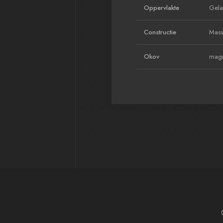
Oppervlakte
Gela
Constructie
Massi
Okov
magn