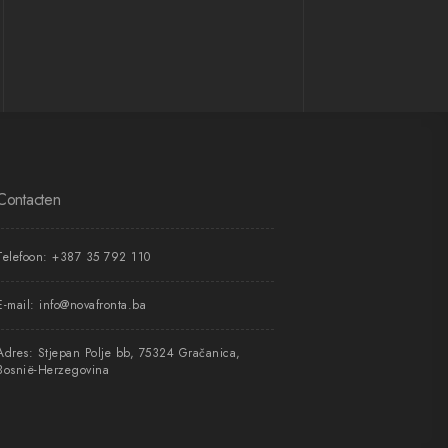
Contacten
Telefoon:
+387 35 792 110
E-mail:
info@novafronta.ba
Adres: Stjepan Polje bb, 75324 Gračanica,
Bosnië-Herzegovina