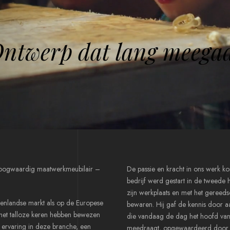
O
n
t
w
e
r
p
d
a
t
l
a
n
g
m
e
e
g
a
n hoogwaardig maatwerkmeubilair –
De passie en kracht in ons werk kom
bedrijf werd gestart in de tweede
zijn werkplaats en met het gereed
nenlandse markt als op de Europese
bewaren. Hij gaf de kennis door a
het talloze keren hebben bewezen
die vandaag de dag het hoofd van 
 ervaring in deze branche, een
meedraagt, opgewaardeerd door ho