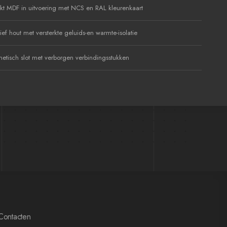
kt MDF in uitvoering met NCS en RAL kleurenkaart
ef hout met versterkte geluids-en warmte-isolatie
etisch slot met verborgen verbindingsstukken
Contacten