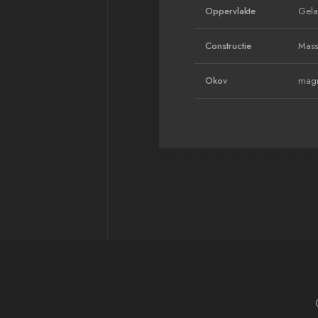
Oppervlakte
Gela
Constructie
Massi
Okov
magn