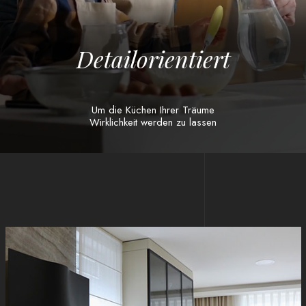
D
e
t
a
i
l
o
r
i
e
n
t
i
e
r
t
Um die Küchen Ihrer Träume
Wirklichkeit werden zu lassen