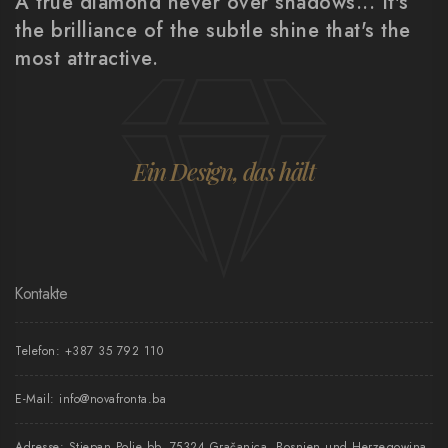
A true diamond never over shadows... It's
the brilliance of the subtle shine that's the
most attractive.
Ein Design, das hält
Kontakte
Telefon:
+387 35 792 110
E-Mail:
info@novafronta.ba
Adresse: Stjepan Polje bb, 75324 Gračanica, Bosnien und Herzegowina